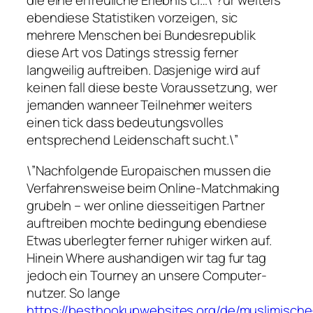
die eine erfreuliche Erlebnis ci…\”?ur weiters
ebendiese Statistiken vorzeigen, sic
mehrere Menschen bei Bundesrepublik
diese Art vos Datings stressig ferner
langweilig auftreiben. Dasjenige wird auf
keinen fall diese beste Voraussetzung, wer
jemanden wanneer Teilnehmer weiters
einen tick dass bedeutungsvolles
entsprechend Leidenschaft sucht.\”
\”Nachfolgende Europaischen mussen die
Verfahrensweise beim Online-Matchmaking
grubeln – wer online diesseitigen Partner
auftreiben mochte bedingung ebendiese
Etwas uberlegter ferner ruhiger wirken auf.
Hinein Where aushandigen wir tag fur tag
jedoch ein Tourney an unsere Computer-
nutzer. So lange
https://besthookupwebsites.org/de/muslimische