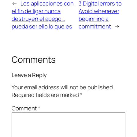
←
Los aplicaciones con
3 Digital errors to
el fin de ligar nunca
Avoid whenever
destruyen el apego…
beginning a
pueda ser ello lo que es
commitment
→
Comments
Leave a Reply
Your email address will not be published.
Required fields are marked
*
Comment
*