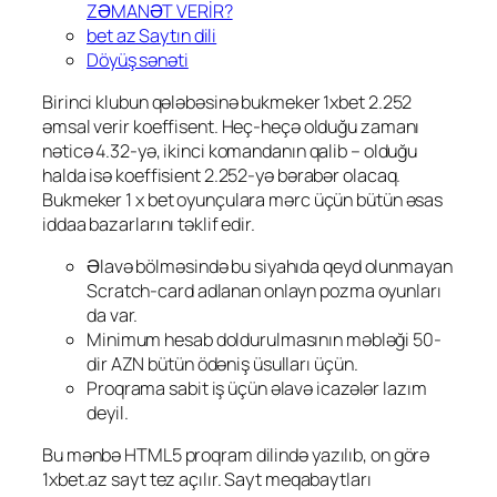
ZƏMANƏT VERİR?
bet az Saytın dili
Döyüş sənəti
Birinci klubun qələbəsinə bukmeker 1xbet 2.252
əmsal verir koeffisent. Heç-heçə olduğu zamanı
nəticə 4.32-yə, ikinci komandanın qalib – olduğu
halda isə koeffisient 2.252-yə bərabər olacaq.
Bukmeker 1 x bet oyunçulara mərc üçün bütün əsas
iddaa bazarlarını təklif edir.
Əlavə bölməsində bu siyahıda qeyd olunmayan
Scratch-card adlanan onlayn pozma oyunları
da var.
Minimum hesab doldurulmasının məbləği 50-
dir AZN bütün ödəniş üsulları üçün.
Proqrama sabit iş üçün əlavə icazələr lazım
deyil.
Bu mənbə HTML5 proqram dilində yazılıb, on görə
1xbet.az sayt tez açılır. Sayt meqabaytları