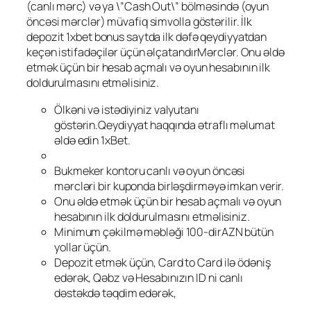
(canlı mərc) və ya \”Cash Out\” bölməsində (oyun
öncəsi mərclər) müvafiq simvolla göstərilir. İlk
depozit 1xbet bonus saytda ilk dəfə qeydiyyatdan
keçən istifadəçilər üçün əlçatandırMərclər. Onu əldə
etmək üçün bir hesab açmalı və oyun hesabının ilk
doldurulmasını etməlisiniz.
Ölkəni və istədiyiniz valyutanı
göstərin.Qeydiyyat haqqında ətraflı məlumat
əldə edin 1xBet.
Bukmeker kontoru canlı və oyun öncəsi
mərcləri bir kuponda birləşdirməyə imkan verir.
Onu əldə etmək üçün bir hesab açmalı və oyun
hesabının ilk doldurulmasını etməlisiniz.
Minimum çəkilmə məbləği 100-dirAZN bütün
yollar üçün.
Depozit etmək üçün, Card to Card ilə ödəniş
edərək, Qəbz və Hesabınızın ID ni canlı
dəstəkdə təqdim edərək,