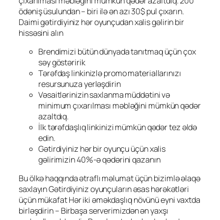
çıxarılması məbləğini mümkün qədər azaltdıq. 200
ödəniş üsulundan – biri ilə ən azı 30$ pul çıxarın.
Daimi gətirdiyiniz hər oyunçudan xalis gəlirin bir
hissəsini alın
Brendimizi bütün dünyada tanıtmaq üçün çox
səy göstəririk
Tərəfdaş linkinizlə promo materiallarınızı
resursunuza yerləşdirin
Vəsaitlərinizin saxlanma müddətini və
minimum çıxarılması məbləğini mümkün qədər
azaltdıq.
İlk tərəfdaşlıq linkinizi mümkün qədər tez əldə
edin.
Gətirdiyiniz hər bir oyunçu üçün xalis
gəlirimizin 40%-ə qədərini qazanın
Bu ölkə haqqında ətraflı məlumat üçün bizimlə əlaqə
saxlayın Gətirdiyiniz oyunçuların əsas hərəkətləri
üçün mükafat Hər iki əməkdaşlıq növünü eyni vaxtda
birləşdirin – Birbaşa serverimizdən ən yaxşı