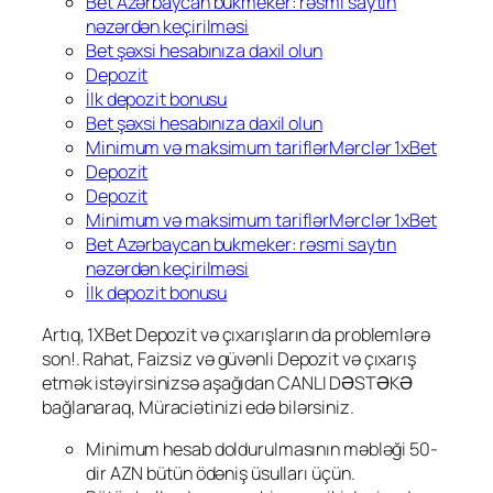
Bet Azərbaycan bukmeker: rəsmi saytın
nəzərdən keçirilməsi
Bet şəxsi hesabınıza daxil olun
Depozit
İlk depozit bonusu
Bet şəxsi hesabınıza daxil olun
Minimum və maksimum tariflərMərclər 1xBet
Depozit
Depozit
Minimum və maksimum tariflərMərclər 1xBet
Bet Azərbaycan bukmeker: rəsmi saytın
nəzərdən keçirilməsi
İlk depozit bonusu
Artıq, 1XBet Depozit və çıxarışların da problemlərə
son!. Rahat, Faizsiz və güvənli Depozit və çıxarış
etmək istəyirsinizsə aşağıdan CANLI DƏSTƏKƏ
bağlanaraq, Müraciətinizi edə bilərsiniz.
Minimum hesab doldurulmasının məbləği 50-
dir AZN bütün ödəniş üsulları üçün.