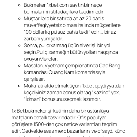
Bukmeker 1xbet com saytın bir neçə
bolmələrini istifadəçilərə təqdim edir.
Müştərilərə bir satırda ən az 20 bahis
müvəffəqiyyətsiz olması halında müştərilərə
100 dollarlıq pulsuz bahis təklif edir … bir az
zərbəni yumşaldır.
Sonra, pul çıxarmaq üçün əlverişli bir yol
seçin.Pul çıxarmağın bütün yolları haqqında
oxuyunMərclər.
Məsələn, Vyetnam çempionatında Cao Bang
komandası Quang Nam komandasıyla
qarşılaşır.
Mükafatı əldə etmək üçün, 1xbet qeydiyyatdan
keçdiyiniz zaman bonus olaraq “Kazino” yox,
“İdman” bonusunu seçmək lazımdır.
1x Bet bukmeker şirkətinin daha bir üstünlüyü
matçların detallı təsvirindədir. Ofis populyar
görüşlərə 1500-dən çox nəticə variantları təqdim
edir. Cədvəldə əsas mərc bazarlarını və ofsayd, künc