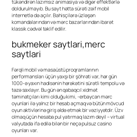
tükəndirən lazımsız animasiya və digər effektlərlə
doldurulmayıb. Bu sayt hətta sürəti zəif mobil
internetlə də açılır. Bahisçilərə üzləşən
komandalarından və mərc bazarlarından ibarət
klassik cədvəl təklif edilir.
bukmeker saytlari,merc
saytlari
Fərqli mobil və masaüstü proqramlarının
performansları üçün yaxşı bir şöhrəti var, hər gün
1000-ə yaxın hadisənin hərəkətini sürətli tempolu və
təzə saxlayır. Bu gün ən qabaqcıl xidmət
təminatçıları kimi olduğu kimi, -erbaycan mərc
oyunlari ilə yalnız bir hesab açmaq və bütün mövcud
oyun aktivlərinə giriş əldə etmək bir vəziyyətdir. Üzv
olmaq üçün hesaba pul yatırmaq lazım deyil – virtual
valyutada ifa edilə bilən bir neçə pulsuz casino
oyunları var.