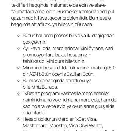
təklifləri haqqında məlumat əldə edin və əlavə
təlimatlara əməl edin. Bukmeker kontorlarında pul
qazanmaq kifayət qədər problemlidir. Bu məsələ
haqqında ətraflı oxuya bilərsinizBurada.
Bütün hallarda proses bir və ya iki dəqiqədən
çox çəkmir.
Ayrı-ayrılıqda, mərclərin tarixini öyrənə, cari
promosyonlara baxa, hesabınızın
təhlükəsizliyini qura bilərsiniz.
Minimum hesab doldurulmasının məbləği 50-
dir AZN bütün ödəniş üsulları üçün.
Bu məsələ haqqında ətraflı oxuya
bilərsinizBurada.
1xBet az proqramı vasitəsilə mərc edənlər
nəinki idmana və e-idmana mərc edə, həm də
kazinolara və televiziya oyunlarına çıxış əldə
edə bilərlər.
Hesabı doldurun Mərclər 1xBet Visa,
Mastercard, Maestro, Visa Qiwi Wallet,