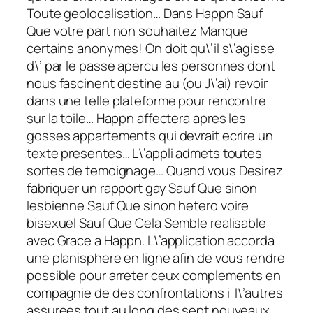
Toute geolocalisation… Dans Happn Sauf
Que votre part non souhaitez Manque
certains anonymes! On doit qu\’il s\’agisse
d\’ par le passe apercu les personnes dont
nous fascinent destine au (ou J\’ai) revoir
dans une telle plateforme pour rencontre
sur la toile… Happn affectera apres les
gosses appartements qui devrait ecrire un
texte presentes… L\’appli admets toutes
sortes de temoignage… Quand vous Desirez
fabriquer un rapport gay Sauf Que sinon
lesbienne Sauf Que sinon hetero voire
bisexuel Sauf Que Cela Semble realisable
avec Grace a Happn. L\’application accorda
une planisphere en ligne afin de vous rendre
possible pour arreter ceux complements en
compagnie de des confrontations i l\’autres
assurees tout au long des sept nouveaux