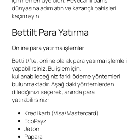
için hemen üye olun. Heyecanlı bahis
dünyasına adım atın ve kazançlı bahisleri
kaçırmayın!
Bettilt Para Yatırma
Online para yatırma işlemleri
Bettilt\’te, online olarak para yatırma işlemleri
yapabilirsiniz. Bu işlem için,
kullanabileceğiniz farklı ödeme yöntemleri
bulunmaktadır. Aşağıdaki yöntemlerden
dilediğinizi seçerek, anında para
yatırabilirsiniz:
Kredi kartı (Visa/Mastercard)
EcoPayz
Jeton
Papara