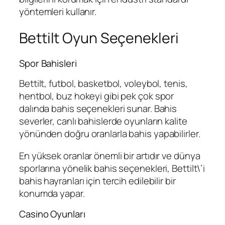
yöntemleri kullanır.
Bettilt Oyun Seçenekleri
Spor Bahisleri
Bettilt, futbol, ​​basketbol, ​​voleybol, ​​tenis, ​​
hentbol, buz hokeyi gibi pek çok spor
dalında bahis seçenekleri sunar. Bahis
severler, canlı bahislerde oyunların kalite
yönünden doğru oranlarla bahis yapabilirler.
En yüksek oranlar önemli bir artıdır ve dünya
sporlarına yönelik bahis seçenekleri, Bettilt\’i
bahis hayranları için tercih edilebilir bir
konumda yapar.
Casino Oyunları