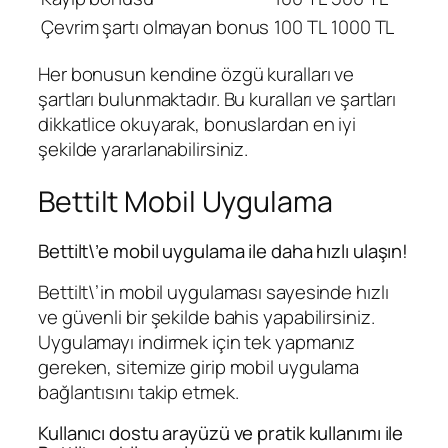
Çevrim şartı olmayan bonus
100 TL
1000 TL
Her bonusun kendine özgü kuralları ve
şartları bulunmaktadır. Bu kuralları ve şartları
dikkatlice okuyarak, bonuslardan en iyi
şekilde yararlanabilirsiniz.
Bettilt Mobil Uygulama
Bettilt\’e mobil uygulama ile daha hızlı ulaşın!
Bettilt\’in mobil uygulaması sayesinde hızlı
ve güvenli bir şekilde bahis yapabilirsiniz.
Uygulamayı indirmek için tek yapmanız
gereken, sitemize girip mobil uygulama
bağlantısını takip etmek.
Kullanıcı dostu arayüzü ve pratik kullanımı ile