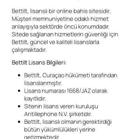
Bettilt, lisanslı bir online bahis sitesidir.
Müşteri memnuniyetine odaklı hizmet
anlayışıyla sektörde öncü konumdadır.
Sitede sağlanan hizmetlerin güvenliği için
Bettilt, güncel ve kaliteli lisanslarla
çalışmaktadır.
Bettilt Lisans Bilgileri:
Bettilt, Curaçao hükümeti tarafından
lisanslanmıştır.
Lisans numarası 1668/JAZ olarak
kayıtlıdır.
Sitenin lisans veren kuruluşu
Antillephone N.V. şirketidir.
Bettilt, lisanslı olmanın gerektirdiği
bütün yükümlülükleri yerine
getirmektedir.