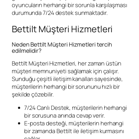
oyuncuların herhangi bir sorunla karşılaşması
durumunda 7/24 destek sunmaktadır.
Bettilt Müşteri Hizmetleri
Neden Bettilt Müşteri Hizmetleri tercih
edilmelidir?
Bettilt Müşteri Hizmetleri, her zaman üstün
müşteri memnuniyeti sağlamak için çalışır.
Sunduğu çeşitli iletişim kanalları sayesinde,
müşterilerin herhangi bir sorununu hızlı bir
şekilde çözebilir.
7/24 Canlı Destek, müşterilerin herhangi
bir sorusuna anında cevap verir.
E-posta desteği, müşterilerin herhangi
bir zamanda Bettilt ile iletişim kurmasını
sağlar.