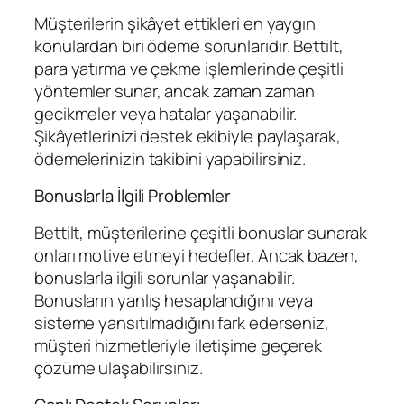
Müşterilerin şikâyet ettikleri en yaygın
konulardan biri ödeme sorunlarıdır. Bettilt,
para yatırma ve çekme işlemlerinde çeşitli
yöntemler sunar, ancak zaman zaman
gecikmeler veya hatalar yaşanabilir.
Şikâyetlerinizi destek ekibiyle paylaşarak,
ödemelerinizin takibini yapabilirsiniz.
Bonuslarla İlgili Problemler
Bettilt, müşterilerine çeşitli bonuslar sunarak
onları motive etmeyi hedefler. Ancak bazen,
bonuslarla ilgili sorunlar yaşanabilir.
Bonusların yanlış hesaplandığını veya
sisteme yansıtılmadığını fark ederseniz,
müşteri hizmetleriyle iletişime geçerek
çözüme ulaşabilirsiniz.