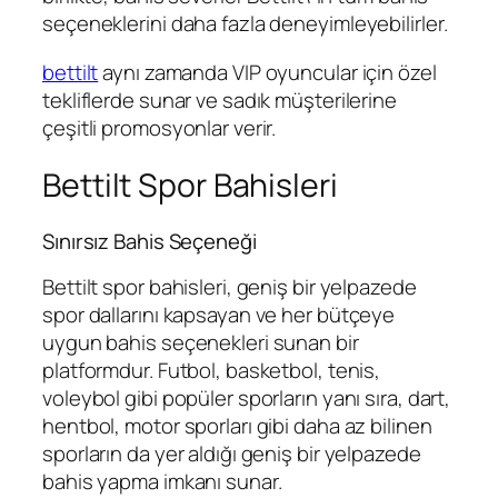
seçeneklerini daha fazla deneyimleyebilirler.
bettilt
aynı zamanda VIP oyuncular için özel
tekliflerde sunar ve sadık müşterilerine
çeşitli promosyonlar verir.
Bettilt Spor Bahisleri
Sınırsız Bahis Seçeneği
Bettilt spor bahisleri, geniş bir yelpazede
spor dallarını kapsayan ve her bütçeye
uygun bahis seçenekleri sunan bir
platformdur. Futbol, basketbol, tenis,
voleybol gibi popüler sporların yanı sıra, dart,
hentbol, motor sporları gibi daha az bilinen
sporların da yer aldığı geniş bir yelpazede
bahis yapma imkanı sunar.