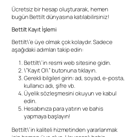
Ücretsiz bir hesap oluşturarak, hemen
bugün Bettilt dünyasına katılabilirsiniz!
Bettilt Kayıt İşlemi
Bettilt\’e üye olmak çok kolaydır. Sadece
aşağıdaki adımları takip edin:
Bettilt\’in resmi web sitesine gidin.
\”Kayıt Ol\” butonuna tıklayın.
Gerekli bilgileri girin: ad, soyad, e-posta,
kullanıcı adı, şifre vb.
Üyelik sözleşmesini okuyun ve kabul
edin.
Hesabınıza para yatırın ve bahis
yapmaya başlayın!
Bettilt\’in kaliteli hizmetinden yararlanmak