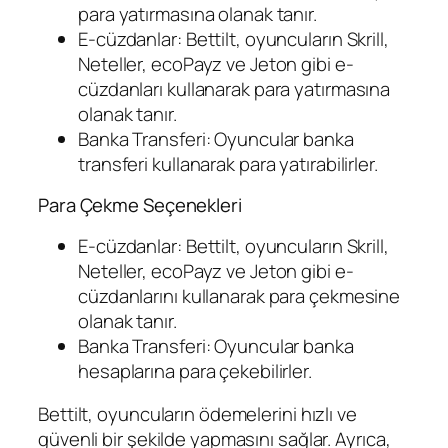
para yatırmasına olanak tanır.
E-cüzdanlar: Bettilt, oyuncuların Skrill,
Neteller, ecoPayz ve Jeton gibi e-
cüzdanları kullanarak para yatırmasına
olanak tanır.
Banka Transferi: Oyuncular banka
transferi kullanarak para yatırabilirler.
Para Çekme Seçenekleri
E-cüzdanlar: Bettilt, oyuncuların Skrill,
Neteller, ecoPayz ve Jeton gibi e-
cüzdanlarını kullanarak para çekmesine
olanak tanır.
Banka Transferi: Oyuncular banka
hesaplarına para çekebilirler.
Bettilt, oyuncuların ödemelerini hızlı ve
güvenli bir şekilde yapmasını sağlar. Ayrıca,