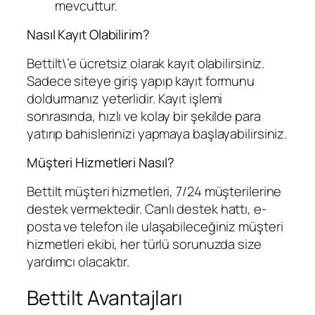
mevcuttur.
Nasıl Kayıt Olabilirim?
Bettilt\’e ücretsiz olarak kayıt olabilirsiniz.
Sadece siteye giriş yapıp kayıt formunu
doldurmanız yeterlidir. Kayıt işlemi
sonrasında, hızlı ve kolay bir şekilde para
yatırıp bahislerinizi yapmaya başlayabilirsiniz.
Müşteri Hizmetleri Nasıl?
Bettilt müşteri hizmetleri, 7/24 müşterilerine
destek vermektedir. Canlı destek hattı, e-
posta ve telefon ile ulaşabileceğiniz müşteri
hizmetleri ekibi, her türlü sorunuzda size
yardımcı olacaktır.
Bettilt Avantajları