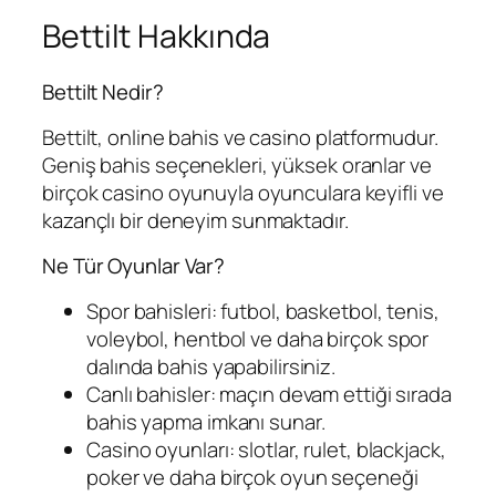
Bettilt Hakkında
Bettilt Nedir?
Bettilt, online bahis ve casino platformudur.
Geniş bahis seçenekleri, yüksek oranlar ve
birçok casino oyunuyla oyunculara keyifli ve
kazançlı bir deneyim sunmaktadır.
Ne Tür Oyunlar Var?
Spor bahisleri: futbol, basketbol, tenis,
voleybol, hentbol ve daha birçok spor
dalında bahis yapabilirsiniz.
Canlı bahisler: maçın devam ettiği sırada
bahis yapma imkanı sunar.
Casino oyunları: slotlar, rulet, blackjack,
poker ve daha birçok oyun seçeneği