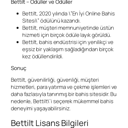
Bettilt – Ödüller ve Ödüller
Bettilt, 2020 yılında \”En İyi Online Bahis
Sitesi\” ödülünü kazandı.
Bettilt, müşteri memnuniyetinde üstün
hizmeti için birçok ödüle layık görüldü.
Bettilt, bahis endüstrisi için yenilikçi ve
eşsiz bir yaklaşım sağladığından birçok
kez ödüllendirildi.
Sonuç
Bettilt, güvenilirliği, güvenliği, müşteri
hizmetleri, para yatırma ve çekme işlemleri ve
daha fazlasıyla tanınmış bir bahis sitesidir. Bu
nedenle, Bettilt\’i seçerek mükemmel bahis
deneyimi yaşayabilirsiniz.
Bettilt Lisans Bilgileri