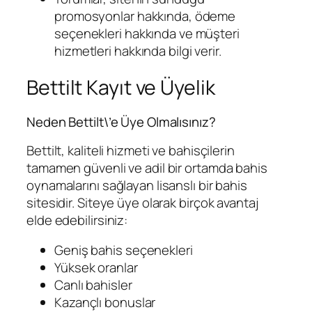
promosyonlar hakkında, ödeme
seçenekleri hakkında ve müşteri
hizmetleri hakkında bilgi verir.
Bettilt Kayıt ve Üyelik
Neden Bettilt\’e Üye Olmalısınız?
Bettilt, kaliteli hizmeti ve bahisçilerin
tamamen güvenli ve adil bir ortamda bahis
oynamalarını sağlayan lisanslı bir bahis
sitesidir. Siteye üye olarak birçok avantaj
elde edebilirsiniz:
Geniş bahis seçenekleri
Yüksek oranlar
Canlı bahisler
Kazançlı bonuslar